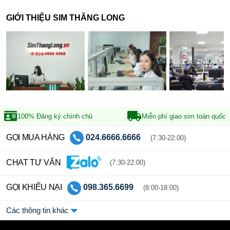
GIỚI THIỆU SIM THĂNG LONG
100% Đăng ký
chính chủ
Miễn phí giao sim
toàn quốc
GỌI MUA HÀNG
024.6666.6666
(7:30-22:00)
CHAT TƯ VẤN
(7:30-22:00)
GỌI KHIẾU NẠI
098.365.6699
(8:00-18:00)
Các thông tin khác