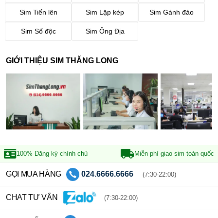
Sim Tiến lên
Sim Lặp kép
Sim Gánh đảo
Sim Số độc
Sim Ông Địa
GIỚI THIỆU SIM THĂNG LONG
100% Đăng ký
chính chủ
Miễn phí giao sim
toàn quốc
GỌI MUA HÀNG
024.6666.6666
(7:30-22:00)
CHAT TƯ VẤN
(7:30-22:00)