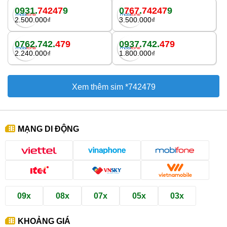
0931.
74247
9
0
767
.
74247
9
2.500.000₫
3.500.000₫
0762.742.
479
0937.742.
479
2.240.000₫
1.800.000₫
Xem thêm sim *742479
MẠNG DI ĐỘNG
09x
08x
07x
05x
03x
KHOẢNG GIÁ