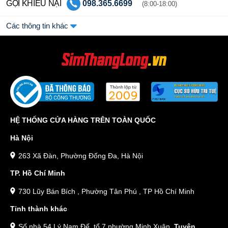
GỌI KHIẾU NẠI
098.365.6699
(8:00-18:00)
Các thông tin khác
HỆ THỐNG CỬA HÀNG TRÊN TOÀN QUỐC
Hà Nội
263 Xã Đàn, Phường Đống Đa, Hà Nội
TP. Hồ Chí Minh
730 Lũy Bán Bích , Phường Tân Phú , TP Hồ Chí Minh
Tỉnh thành khác
Số nhà 54 Lý Nam Đế, tổ 7 phường Minh Xuân,
Tuyên