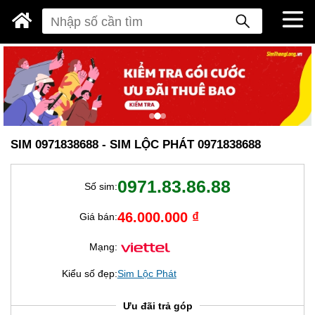
SIM 0971838688 - SIM LỘC PHÁT 0971838688
0971.83.86.88
Số sim:
46.000.000 ₫
Giá bán:
Mạng:
Kiểu số đẹp:
Sim Lộc Phát
Ưu đãi trả góp