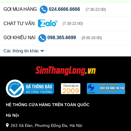
GỌI MUA HÀNG
024.6666.6666
(7:30-22:00)
CHAT TƯ VẤN
(7:30-22:00)
GỌI KHIẾU NẠI
098.365.6699
(8:00-18:00)
Các thông tin khác
HỆ THỐNG CỬA HÀNG TRÊN TOÀN QUỐC
Hà Nội
263 Xã Đàn, Phường Đống Đa, Hà Nội