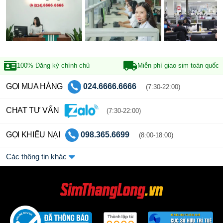
100% Đăng ký
chính chủ
Miễn phí giao sim
toàn quốc
GỌI MUA HÀNG
024.6666.6666
(7:30-22:00)
CHAT TƯ VẤN
(7:30-22:00)
GỌI KHIẾU NẠI
098.365.6699
(8:00-18:00)
Các thông tin khác