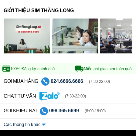
GIỚI THIỆU SIM THĂNG LONG
100% Đăng ký
chính chủ
Miễn phí giao sim
toàn quốc
GỌI MUA HÀNG
024.6666.6666
(7:30-22:00)
CHAT TƯ VẤN
(7:30-22:00)
GỌI KHIẾU NẠI
098.365.6699
(8:00-18:00)
Các thông tin khác