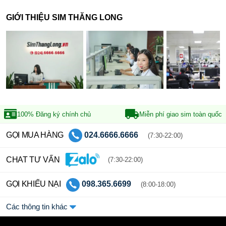
GIỚI THIỆU SIM THĂNG LONG
100% Đăng ký
chính chủ
Miễn phí giao sim
toàn quốc
GỌI MUA HÀNG
024.6666.6666
(7:30-22:00)
CHAT TƯ VẤN
(7:30-22:00)
GỌI KHIẾU NẠI
098.365.6699
(8:00-18:00)
Các thông tin khác