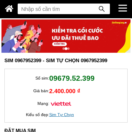
SIM 0967952399 - SIM TỰ CHỌN 0967952399
09679.52.399
Số sim:
2.400.000 ₫
Giá bán:
Mạng:
Kiểu số đẹp:
Sim Tự Chọn
ĐẶT MUA SIM