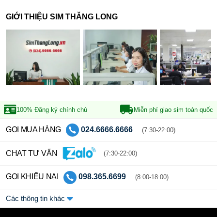
GIỚI THIỆU SIM THĂNG LONG
100% Đăng ký
chính chủ
Miễn phí giao sim
toàn quốc
GỌI MUA HÀNG
024.6666.6666
(7:30-22:00)
CHAT TƯ VẤN
(7:30-22:00)
GỌI KHIẾU NẠI
098.365.6699
(8:00-18:00)
Các thông tin khác