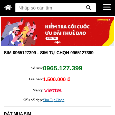
SIM 0965127399 - SIM TỰ CHỌN 0965127399
0965.127.399
Số sim:
1.500.000 ₫
Giá bán:
Mạng:
Kiểu số đẹp:
Sim Tự Chọn
ĐẶT MUA SIM