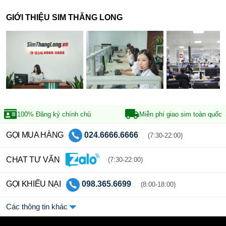
GIỚI THIỆU SIM THĂNG LONG
100% Đăng ký
chính chủ
Miễn phí giao sim
toàn quốc
GỌI MUA HÀNG
024.6666.6666
(7:30-22:00)
CHAT TƯ VẤN
(7:30-22:00)
GỌI KHIẾU NẠI
098.365.6699
(8:00-18:00)
Các thông tin khác