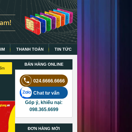
SIM
THANH TOÁN
TIN TỨC
BÁN HÀNG ONLINE
iếm
024.6666.6666
Chat tư vấn
Góp ý, khiếu nại:
098.365.6699
ĐƠN HÀNG MỚI