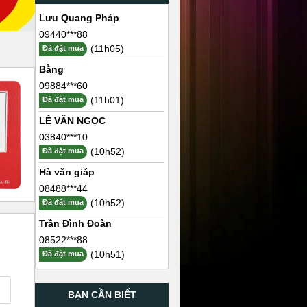
Lưu Quang Pháp
09440***88
(11h05)
Đã đặt mua
Bằng
09884***60
(11h01)
Đã đặt mua
LÊ VĂN NGỌC
03840***10
(10h52)
Đã đặt mua
Hà văn giáp
08488***44
(10h52)
Đã đặt mua
Trần Đình Đoàn
08522***88
(10h51)
Đã đặt mua
BẠN CẦN BIẾT