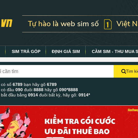
Y
SIM TRẢ GÓP
ĐỊNH GIÁ SIM
CẦM SIM - THU MUA 
Tìm k
 có số
6789
bạn hãy gõ
6789
 có đầu
090
đuôi
8888
hãy gõ
090*8888
 bắt đầu bằng
0914
đuôi bất kỳ, hãy gõ:
0914*