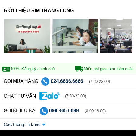
GIỚI THIỆU SIM THĂNG LONG
100% Đăng ký
chính chủ
Miễn phí giao sim
toàn quốc
GỌI MUA HÀNG
024.6666.6666
(7:30-22:00)
CHAT TƯ VẤN
(7:30-22:00)
GỌI KHIẾU NẠI
098.365.6699
(8:00-18:00)
Các thông tin khác