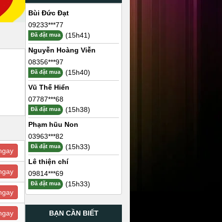
Bùi Đức Đạt
09233***77
(15h41)
Đã đặt mua
Nguyễn Hoàng Viễn
08356***97
(15h40)
Đã đặt mua
Vũ Thế Hiển
07787***68
(15h38)
Đã đặt mua
Phạm hũu Non
03963***82
(15h33)
Đã đặt mua
ngay
Lê thiện chí
ngay
09814***69
(15h33)
Đã đặt mua
ngay
BẠN CẦN BIẾT
ngay