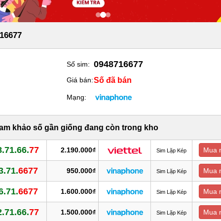
16677
0948716677
Số sim:
Số đã bán
Giá bán:
Mạng:
ham khảo số gần giống đang còn trong kho
.71.66.
77
2.190.000₫
Mua 
Sim Lặp Kép
3.71.
6677
950.000₫
Mua 
Sim Lặp Kép
6.71.
6677
1.600.000₫
Mua 
Sim Lặp Kép
.71.66.
77
1.500.000₫
Mua 
Sim Lặp Kép