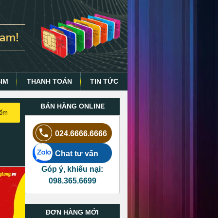
SIM
THANH TOÁN
TIN TỨC
BÁN HÀNG ONLINE
iếm
024.6666.6666
Chat tư vấn
Góp ý, khiếu nại:
098.365.6699
ĐƠN HÀNG MỚI