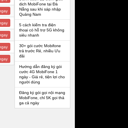
dịch MobiFone tại Đà
Nẵng sau khi sáp nhập
ngay
Quảng Nam
ngay
5 cách kiểm tra điện
thoại có hỗ trợ 5G không
ngay
siêu nhanh
30+ gói cước Mobifone
ngay
trả trước Rẻ, nhiều Ưu
đãi
ngay
Hướng dẫn đăng ký gói
cước 4G MobiFone 1
ngày - Giá rẻ, tiện lợi cho
người dùng
Đăng ký gói gọi nội mạng
MobiFone, chỉ 5K gọi thả
ga cả ngày