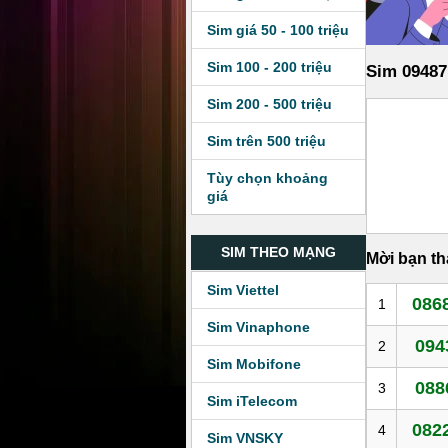
Sim giá 50 - 100 triệu
Sim 100 - 200 triệu
Sim 09487
Sim 200 - 500 triệu
Sim trên 500 triệu
Tùy chọn khoảng
giá
SIM THEO MẠNG
Mời bạn t
Sim Viettel
0868
1
Sim Vinaphone
094
2
Sim Mobifone
088
3
Sim iTelecom
0822
4
Sim VNSKY