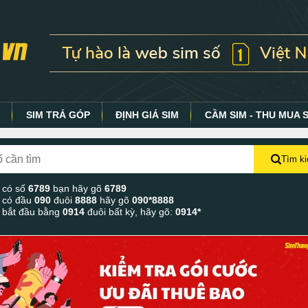
Y
SIM TRẢ GÓP
ĐỊNH GIÁ SIM
CẦM SIM - THU MUA 
Tìm k
 có số
6789
bạn hãy gõ
6789
 có đầu
090
đuôi
8888
hãy gõ
090*8888
 bắt đầu bằng
0914
đuôi bất kỳ, hãy gõ:
0914*