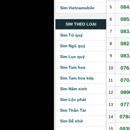
084
5
Sim Vietnamobile
085
6
SIM THEO LOẠI
083
7
Sim Tứ quý
082
8
Sim Ngũ quý
083
9
Sim Lục quý
Sim Tam hoa
076
10
Sim Tam hoa kép
070
11
Sim Năm sinh
089
12
Sim Lộc phát
077
13
Sim Thần Tài
0784
14
Sim Dễ nhớ
0938
15