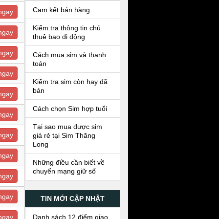
Cam kết bán hàng
ngay
Kiểm tra thông tin chủ
ngay
thuê bao di động
ngay
Cách mua sim và thanh
toán
ngay
Kiểm tra sim còn hay đã
bán
ngay
Cách chọn Sim hợp tuổi
ngay
Tại sao mua được sim
ngay
giá rẻ tại Sim Thăng
Long
ngay
Những điều cần biết về
chuyển mạng giữ số
ngay
ngay
TIN MỚI CẬP NHẬT
Danh sách 12 điểm giao
ngay