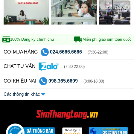
100% Đăng ký
chính chủ
Miễn phí giao sim
toàn quốc
GỌI MUA HÀNG
024.6666.6666
(7:30-22:00)
CHAT TƯ VẤN
(7:30-22:00)
GỌI KHIẾU NẠI
098.365.6699
(8:00-18:00)
Các thông tin khác