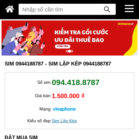
SIM 0944188787 - SIM LẶP KÉP 0944188787
094.418.8787
Số sim:
1.500.000 ₫
Giá bán:
Mạng:
Kiểu số đẹp:
Sim Lặp Kép
ĐẶT MUA SIM