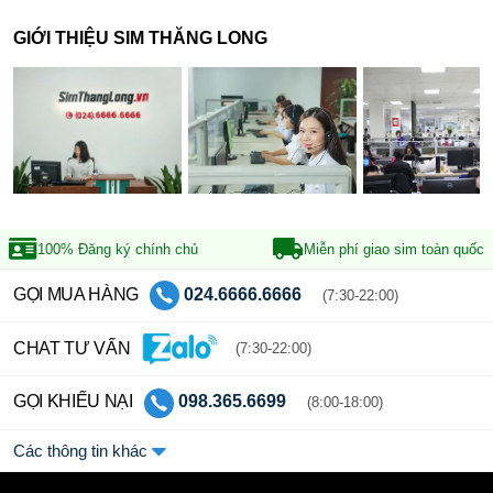
GIỚI THIỆU SIM THĂNG LONG
100% Đăng ký
chính chủ
Miễn phí giao sim
toàn quốc
GỌI MUA HÀNG
024.6666.6666
(7:30-22:00)
CHAT TƯ VẤN
(7:30-22:00)
GỌI KHIẾU NẠI
098.365.6699
(8:00-18:00)
Các thông tin khác