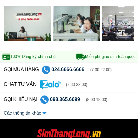
100% Đăng ký
chính chủ
Miễn phí giao sim
toàn quốc
GỌI MUA HÀNG
024.6666.6666
(7:30-22:00)
CHAT TƯ VẤN
(7:30-22:00)
GỌI KHIẾU NẠI
098.365.6699
(8:00-18:00)
Các thông tin khác