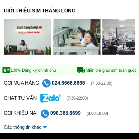
GIỚI THIỆU SIM THĂNG LONG
100% Đăng ký
chính chủ
Miễn phí giao sim
toàn quốc
GỌI MUA HÀNG
024.6666.6666
(7:30-22:00)
CHAT TƯ VẤN
(7:30-22:00)
GỌI KHIẾU NẠI
098.365.6699
(8:00-18:00)
Các thông tin khác