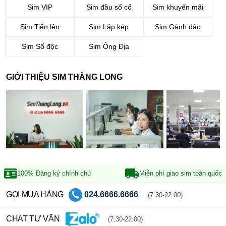
Sim VIP
Sim đầu số cổ
Sim khuyến mãi
Sim Tiến lên
Sim Lặp kép
Sim Gánh đảo
Sim Số độc
Sim Ông Địa
GIỚI THIỆU SIM THĂNG LONG
100% Đăng ký
chính chủ
Miễn phí giao sim
toàn quốc
GỌI MUA HÀNG
024.6666.6666
(7:30-22:00)
CHAT TƯ VẤN
(7:30-22:00)