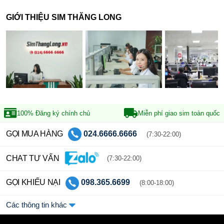
GIỚI THIỆU SIM THĂNG LONG
100% Đăng ký
chính chủ
Miễn phí giao sim
toàn quốc
GỌI MUA HÀNG
024.6666.6666
(7:30-22:00)
CHAT TƯ VẤN
(7:30-22:00)
GỌI KHIẾU NẠI
098.365.6699
(8:00-18:00)
Các thông tin khác