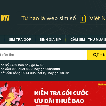
Y
SIM TRẢ GÓP
ĐỊNH GIÁ SIM
CẦM SIM - THU MUA 
Tìm k
 có số
6789
bạn hãy gõ
6789
 có đầu
090
đuôi
8888
hãy gõ
090*8888
 bắt đầu bằng
0914
đuôi bất kỳ, hãy gõ:
0914*