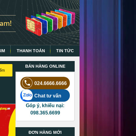
SIM
THANH TOÁN
TIN TỨC
BÁN HÀNG ONLINE
iếm
024.6666.6666
Chat tư vấn
Góp ý, khiếu nại:
098.365.6699
ĐƠN HÀNG MỚI