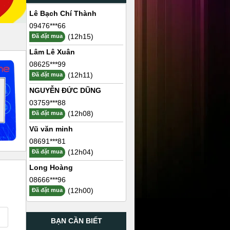
Lê Bạch Chí Thành
09476***66
(12h15)
Đã đặt mua
Lâm Lê Xuân
08625***99
(12h11)
Đã đặt mua
NGUYỄN ĐỨC DŨNG
03759***88
(12h08)
Đã đặt mua
Vũ văn minh
08691***81
(12h04)
Đã đặt mua
Long Hoàng
08666***96
(12h00)
Đã đặt mua
BẠN CẦN BIẾT