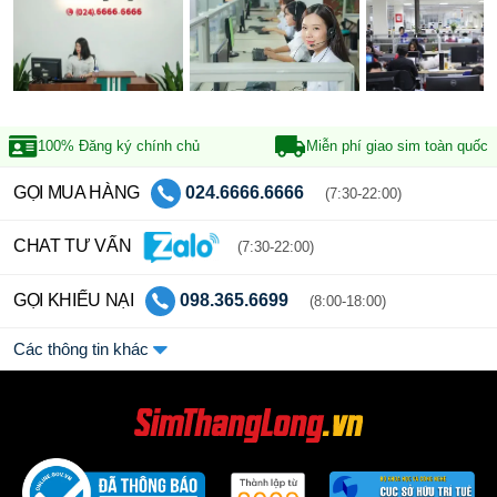
100% Đăng ký
chính chủ
Miễn phí giao sim
toàn quốc
GỌI MUA HÀNG
024.6666.6666
(7:30-22:00)
CHAT TƯ VẤN
(7:30-22:00)
GỌI KHIẾU NẠI
098.365.6699
(8:00-18:00)
Các thông tin khác