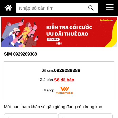
SIM 0929289388
0929289388
Số sim:
Số đã bán
Giá bán:
Mạng:
Mời bạn tham khảo số gần giống đang còn trong kho