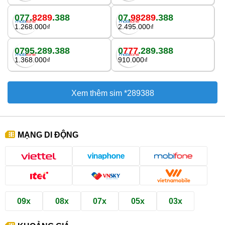
077.
8289
.388
07.
98289
.388
1.268.000₫
2.495.000₫
0795.289.388
0
777
.289.388
1.368.000₫
910.000₫
Xem thêm sim *289388
MẠNG DI ĐỘNG
09x
08x
07x
05x
03x