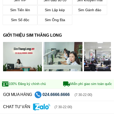
Sim Tiến lên
Sim Lặp kép
Sim Gánh đảo
Sim Số độc
Sim Ông Địa
GIỚI THIỆU SIM THĂNG LONG
100% Đăng ký
chính chủ
Miễn phí giao sim
toàn quốc
GỌI MUA HÀNG
024.6666.6666
(7:30-22:00)
CHAT TƯ VẤN
(7:30-22:00)