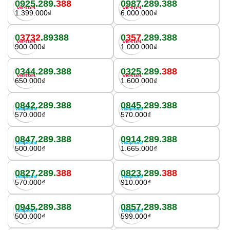
0925.289.
388
0987.289.388
1.399.000₫
6.000.000₫
0
3732
.89388
0
357
.289.388
900.000₫
1.000.000₫
0344.289.388
0325.289.
388
650.000₫
1.600.000₫
0842.289.388
0845.289.388
570.000₫
570.000₫
0847.289.388
0914.289.388
500.000₫
1.665.000₫
0827.289.
388
0823.289.
388
570.000₫
910.000₫
0945.289.388
0857.289.388
500.000₫
599.000₫