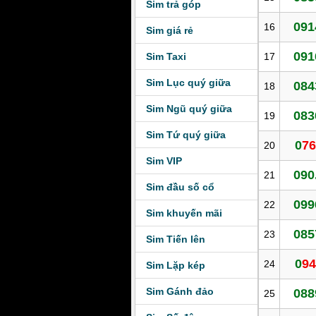
Sim trả góp
091
16
Sim giá rẻ
091
Sim Taxi
17
Sim Lục quý giữa
084
18
Sim Ngũ quý giữa
083
19
Sim Tứ quý giữa
0
7
20
Sim VIP
090
21
Sim đầu số cổ
099
22
Sim khuyến mãi
085
23
Sim Tiến lên
0
9
24
Sim Lặp kép
Sim Gánh đảo
088
25