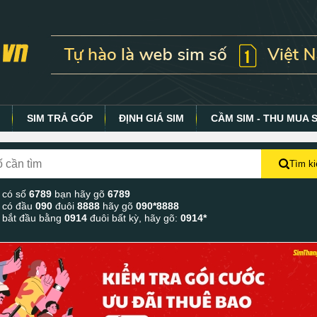
Y
SIM TRẢ GÓP
ĐỊNH GIÁ SIM
CẦM SIM - THU MUA 
Tìm k
 có số
6789
bạn hãy gõ
6789
 có đầu
090
đuôi
8888
hãy gõ
090*8888
 bắt đầu bằng
0914
đuôi bất kỳ, hãy gõ:
0914*