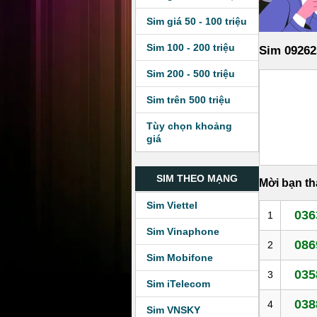
Sim giá 50 - 100 triệu
Sim 100 - 200 triệu
Sim 09262
Sim 200 - 500 triệu
Sim trên 500 triệu
Tùy chọn khoảng
giá
SIM THEO MẠNG
Mời bạn t
Sim Viettel
036
1
Sim Vinaphone
086
2
Sim Mobifone
035
3
Sim iTelecom
038
4
Sim VNSKY