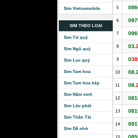
086
5
Sim Vietnamobile
097
6
SIM THEO LOẠI
096
7
Sim Tứ quý
03.
8
Sim Ngũ quý
0
38
9
Sim Lục quý
Sim Tam hoa
08.
10
Sim Tam hoa kép
08.
11
Sim Năm sinh
081
12
Sim Lộc phát
081
13
Sim Thần Tài
091
14
Sim Dễ nhớ
085
15