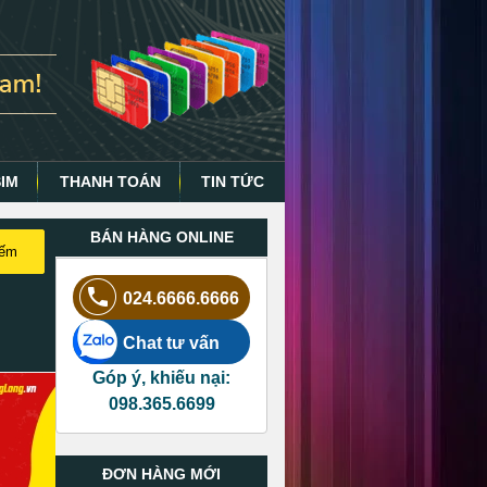
SIM
THANH TOÁN
TIN TỨC
BÁN HÀNG ONLINE
iếm
024.6666.6666
Chat tư vấn
Góp ý, khiếu nại:
098.365.6699
ĐƠN HÀNG MỚI