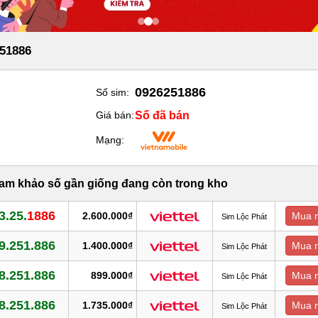
51886
0926251886
Số sim:
Số đã bán
Giá bán:
Mạng:
ham khảo số gần giống đang còn trong kho
3.25.
1886
2.600.000₫
Mua 
Sim Lộc Phát
9.251.886
1.400.000₫
Mua 
Sim Lộc Phát
8.251.886
899.000₫
Mua 
Sim Lộc Phát
8.251.886
1.735.000₫
Mua 
Sim Lộc Phát