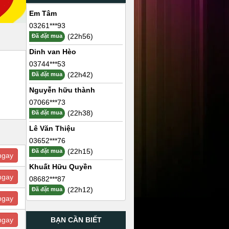
Em Tâm
03261***93
(22h56)
Đã đặt mua
Dinh van Hèo
03744***53
(22h42)
Đã đặt mua
Nguyễn hữu thành
07066***73
(22h38)
Đã đặt mua
Lê Văn Thiệu
03652***76
(22h15)
Đã đặt mua
ngay
Khuất Hữu Quyền
ngay
08682***87
(22h12)
Đã đặt mua
ngay
BẠN CẦN BIẾT
ngay