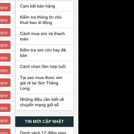
Cam kết bán hàng
ngay
Kiểm tra thông tin chủ
ngay
thuê bao di động
ngay
Cách mua sim và thanh
toán
ngay
Kiểm tra sim còn hay đã
bán
ngay
Cách chọn Sim hợp tuổi
ngay
Tại sao mua được sim
ngay
giá rẻ tại Sim Thăng
Long
ngay
Những điều cần biết về
chuyển mạng giữ số
ngay
ngay
TIN MỚI CẬP NHẬT
Danh sách 12 điểm giao
ngay