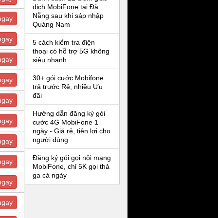
dịch MobiFone tại Đà
Nẵng sau khi sáp nhập
ngay
Quảng Nam
ngay
5 cách kiểm tra điện
thoại có hỗ trợ 5G không
ngay
siêu nhanh
30+ gói cước Mobifone
ngay
trả trước Rẻ, nhiều Ưu
đãi
ngay
Hướng dẫn đăng ký gói
ngay
cước 4G MobiFone 1
ngày - Giá rẻ, tiện lợi cho
người dùng
ngay
Đăng ký gói gọi nội mạng
ngay
MobiFone, chỉ 5K gọi thả
ga cả ngày
ngay
ngay