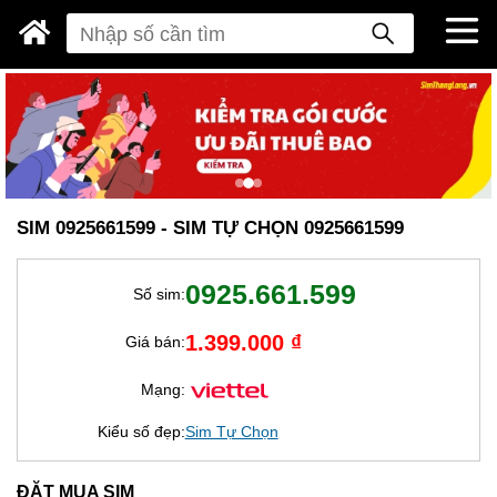
SIM 0925661599 - SIM TỰ CHỌN 0925661599
0925.661.599
Số sim:
1.399.000 ₫
Giá bán:
Mạng:
Kiểu số đẹp:
Sim Tự Chọn
ĐẶT MUA SIM