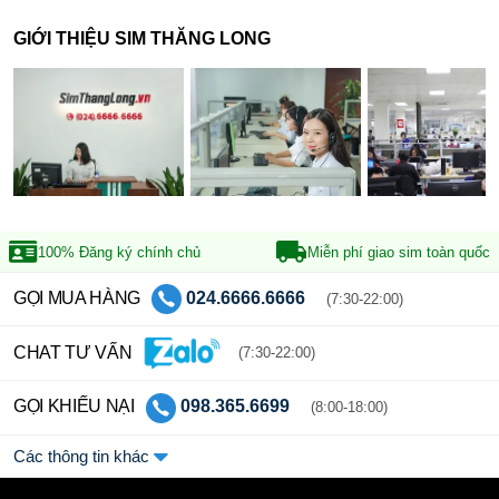
GIỚI THIỆU SIM THĂNG LONG
100% Đăng ký
chính chủ
Miễn phí giao sim
toàn quốc
GỌI MUA HÀNG
024.6666.6666
(7:30-22:00)
CHAT TƯ VẤN
(7:30-22:00)
GỌI KHIẾU NẠI
098.365.6699
(8:00-18:00)
Các thông tin khác