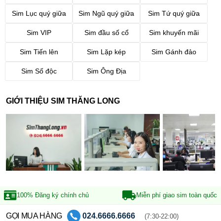
Sim Lục quý giữa
Sim Ngũ quý giữa
Sim Tứ quý giữa
Sim VIP
Sim đầu số cổ
Sim khuyến mãi
Sim Tiến lên
Sim Lặp kép
Sim Gánh đảo
Sim Số độc
Sim Ông Địa
GIỚI THIỆU SIM THĂNG LONG
100% Đăng ký
chính chủ
Miễn phí giao sim
toàn quốc
GỌI MUA HÀNG
024.6666.6666
(7:30-22:00)