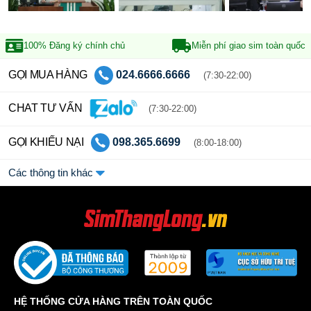
100% Đăng ký
chính chủ
Miễn phí giao sim
toàn quốc
GỌI MUA HÀNG
024.6666.6666
(7:30-22:00)
CHAT TƯ VẤN
(7:30-22:00)
GỌI KHIẾU NẠI
098.365.6699
(8:00-18:00)
Các thông tin khác
HỆ THỐNG CỬA HÀNG TRÊN TOÀN QUỐC