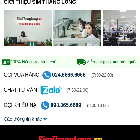
GIỚI THIỆU SIM THĂNG LONG
100% Đăng ký
chính chủ
Miễn phí giao sim
toàn quốc
GỌI MUA HÀNG
024.6666.6666
(7:30-22:00)
CHAT TƯ VẤN
(7:30-22:00)
GỌI KHIẾU NẠI
098.365.6699
(8:00-18:00)
Các thông tin khác