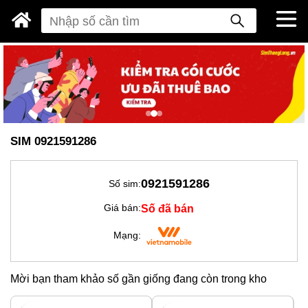
SIM 0921591286
0921591286
Số sim:
Số đã bán
Giá bán:
Mạng:
Mời bạn tham khảo số gần giống đang còn trong kho