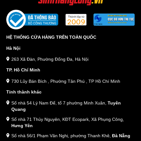
HỆ THỐNG CỬA HÀNG TRÊN TOÀN QUỐC
Hà Nội
263 Xã Đàn, Phường Đống Đa, Hà Nội
TP. Hồ Chí Minh
730 Lũy Bán Bích , Phường Tân Phú , TP Hồ Chí Minh
Tỉnh thành khác
Số nhà 54 Lý Nam Đế, tổ 7 phường Minh Xuân,
Tuyên
Quang
Số nhà 71 Thủy Nguyên, KĐT Ecopark, Xã Phụng Công,
Hưng Yên
Số nhà 56/1 Phạm Văn Nghị, phường Thanh Khê,
Đà Nẵng