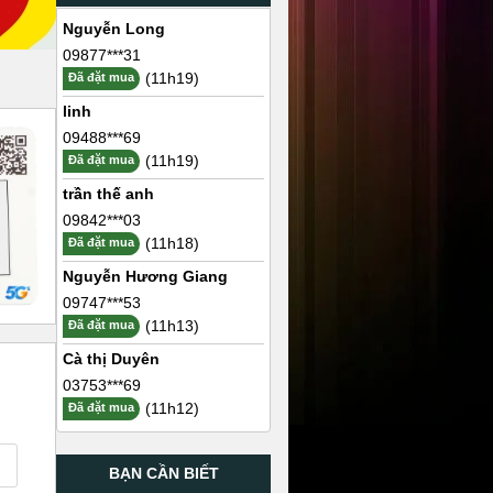
Nguyễn Long
09877***31
(11h19)
Đã đặt mua
linh
09488***69
(11h19)
Đã đặt mua
trần thế anh
09842***03
(11h18)
Đã đặt mua
Nguyễn Hương Giang
09747***53
(11h13)
Đã đặt mua
Cà thị Duyên
03753***69
(11h12)
Đã đặt mua
BẠN CẦN BIẾT