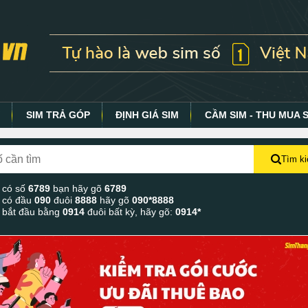
Y
SIM TRẢ GÓP
ĐỊNH GIÁ SIM
CẦM SIM - THU MUA 
Tìm k
 có số
6789
bạn hãy gõ
6789
 có đầu
090
đuôi
8888
hãy gõ
090*8888
 bắt đầu bằng
0914
đuôi bất kỳ, hãy gõ:
0914*