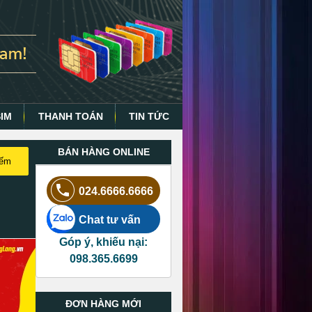
SIM
THANH TOÁN
TIN TỨC
BÁN HÀNG ONLINE
iếm
024.6666.6666
Chat tư vấn
Góp ý, khiếu nại:
098.365.6699
ĐƠN HÀNG MỚI