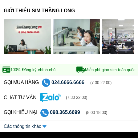
GIỚI THIỆU SIM THĂNG LONG
100% Đăng ký
chính chủ
Miễn phí giao sim
toàn quốc
GỌI MUA HÀNG
024.6666.6666
(7:30-22:00)
CHAT TƯ VẤN
(7:30-22:00)
GỌI KHIẾU NẠI
098.365.6699
(8:00-18:00)
Các thông tin khác