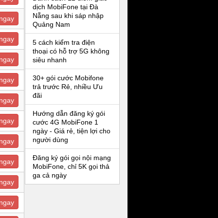
dịch MobiFone tại Đà
Nẵng sau khi sáp nhập
ngay
Quảng Nam
ngay
5 cách kiểm tra điện
thoại có hỗ trợ 5G không
ngay
siêu nhanh
30+ gói cước Mobifone
ngay
trả trước Rẻ, nhiều Ưu
đãi
ngay
Hướng dẫn đăng ký gói
ngay
cước 4G MobiFone 1
ngày - Giá rẻ, tiện lợi cho
người dùng
ngay
Đăng ký gói gọi nội mạng
ngay
MobiFone, chỉ 5K gọi thả
ga cả ngày
ngay
ngay