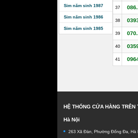
Sim năm sinh 1987
086.
37
Sim năm sinh 1986
0393
38
Sim năm sinh 1985
070.
39
0359
40
0964
41
HỆ THỐNG CỬA HÀNG TRÊN
Hà Nội
263 Xã Đàn, Phường Đống Đa, Hà 