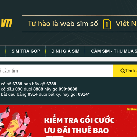
Y
SIM TRẢ GÓP
ĐỊNH GIÁ SIM
CẦM SIM - THU MUA 
Tìm k
 có số
6789
bạn hãy gõ
6789
 có đầu
090
đuôi
8888
hãy gõ
090*8888
 bắt đầu bằng
0914
đuôi bất kỳ, hãy gõ:
0914*