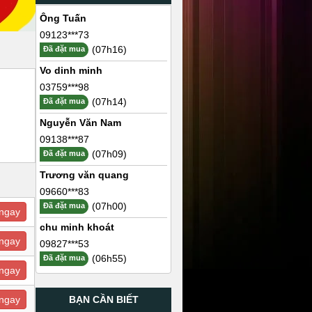
Ông Tuấn
09123***73
(07h16)
Đã đặt mua
Vo dinh minh
03759***98
(07h14)
Đã đặt mua
Nguyễn Văn Nam
09138***87
(07h09)
Đã đặt mua
Trương văn quang
09660***83
(07h00)
Đã đặt mua
ngay
chu minh khoát
ngay
09827***53
(06h55)
Đã đặt mua
ngay
BẠN CẦN BIẾT
ngay