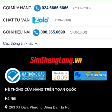
GỌI MUA HÀNG
024.6666.6666
(7:30-22:00)
CHAT TƯ VẤN
(7:30-22:00)
GỌI KHIẾU NẠI
098.365.6699
(8:00-18:00)
Các thông tin khác
HỆ THỐNG CỬA HÀNG TRÊN TOÀN QUỐC
Hà Nội
263 Xã Đàn, Phường Đống Đa, Hà Nội