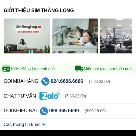
GIỚI THIỆU SIM THĂNG LONG
100% Đăng ký
chính chủ
Miễn phí giao sim
toàn quốc
GỌI MUA HÀNG
024.6666.6666
(7:30-22:00)
CHAT TƯ VẤN
(7:30-22:00)
GỌI KHIẾU NẠI
098.365.6699
(8:00-18:00)
Các thông tin khác