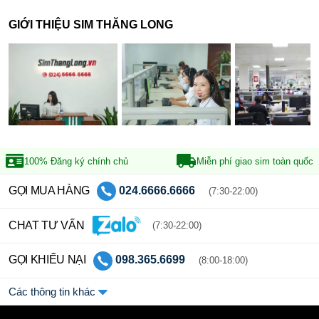
GIỚI THIỆU SIM THĂNG LONG
100% Đăng ký
chính chủ
Miễn phí giao sim
toàn quốc
GỌI MUA HÀNG
024.6666.6666
(7:30-22:00)
CHAT TƯ VẤN
(7:30-22:00)
GỌI KHIẾU NẠI
098.365.6699
(8:00-18:00)
Các thông tin khác