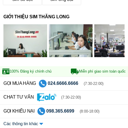
GIỚI THIỆU SIM THĂNG LONG
100% Đăng ký
chính chủ
Miễn phí giao sim
toàn quốc
GỌI MUA HÀNG
024.6666.6666
(7:30-22:00)
CHAT TƯ VẤN
(7:30-22:00)
GỌI KHIẾU NẠI
098.365.6699
(8:00-18:00)
Các thông tin khác