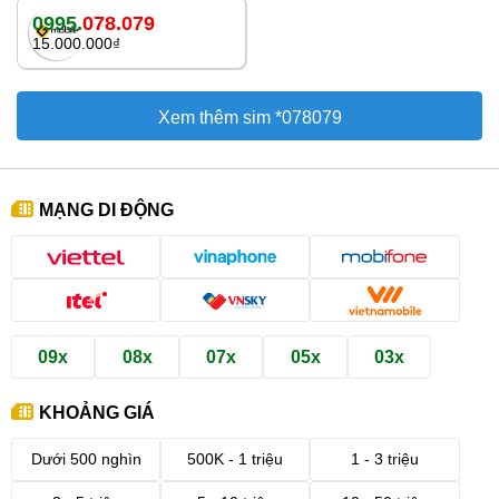
0995.
078.079
15.000.000₫
Xem thêm sim *078079
MẠNG DI ĐỘNG
09x
08x
07x
05x
03x
KHOẢNG GIÁ
Dưới 500 nghìn
500K - 1 triệu
1 - 3 triệu