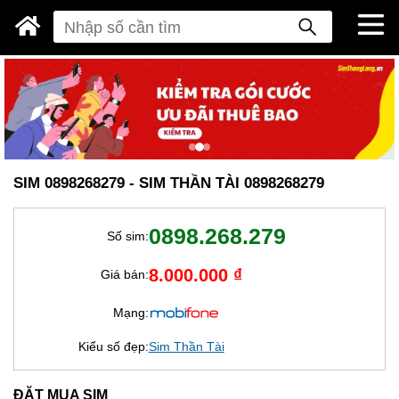
SIM 0898268279 - SIM THẦN TÀI 0898268279
0898.268.279
Số sim:
8.000.000 ₫
Giá bán:
Mạng:
Kiểu số đẹp:
Sim Thần Tài
ĐẶT MUA SIM