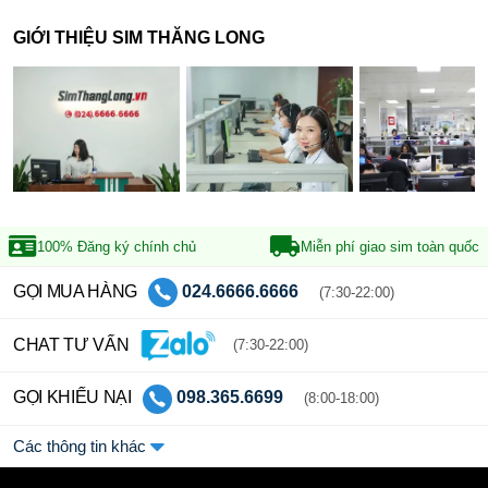
GIỚI THIỆU SIM THĂNG LONG
100% Đăng ký
chính chủ
Miễn phí giao sim
toàn quốc
GỌI MUA HÀNG
024.6666.6666
(7:30-22:00)
CHAT TƯ VẤN
(7:30-22:00)
GỌI KHIẾU NẠI
098.365.6699
(8:00-18:00)
Các thông tin khác