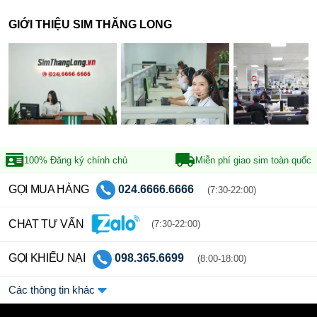
GIỚI THIỆU SIM THĂNG LONG
100% Đăng ký
chính chủ
Miễn phí giao sim
toàn quốc
GỌI MUA HÀNG
024.6666.6666
(7:30-22:00)
CHAT TƯ VẤN
(7:30-22:00)
GỌI KHIẾU NẠI
098.365.6699
(8:00-18:00)
Các thông tin khác