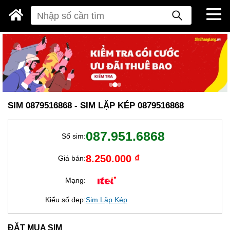
SIM 0879516868 - SIM LẶP KÉP 0879516868
087.951.6868
Số sim:
8.250.000 ₫
Giá bán:
Mạng:
Kiểu số đẹp:
Sim Lặp Kép
ĐẶT MUA SIM