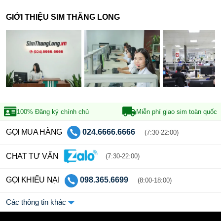
GIỚI THIỆU SIM THĂNG LONG
100% Đăng ký
chính chủ
Miễn phí giao sim
toàn quốc
GỌI MUA HÀNG
024.6666.6666
(7:30-22:00)
CHAT TƯ VẤN
(7:30-22:00)
GỌI KHIẾU NẠI
098.365.6699
(8:00-18:00)
Các thông tin khác