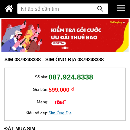
SIM 0879248338 - SIM ÔNG ĐỊA 0879248338
087.924.8338
Số sim:
599.000 ₫
Giá bán:
Mạng:
Kiểu số đẹp:
Sim Ông Địa
ĐẶT MUA SIM