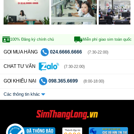
100% Đăng ký
chính chủ
Miễn phí giao sim
toàn quốc
GỌI MUA HÀNG
024.6666.6666
(7:30-22:00)
CHAT TƯ VẤN
(7:30-22:00)
GỌI KHIẾU NẠI
098.365.6699
(8:00-18:00)
Các thông tin khác