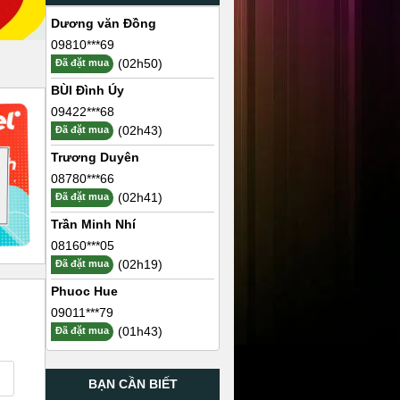
Dương văn Đồng
09810***69
(02h50)
Đã đặt mua
BÙI Đình Úy
09422***68
(02h43)
Đã đặt mua
Trương Duyên
08780***66
(02h41)
Đã đặt mua
Trần Minh Nhí
08160***05
(02h19)
Đã đặt mua
Phuoc Hue
09011***79
(01h43)
Đã đặt mua
BẠN CẦN BIẾT