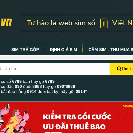
Y
SIM TRẢ GÓP
ĐỊNH GIÁ SIM
CẦM SIM - THU MUA 
Tìm k
 có số
6789
bạn hãy gõ
6789
 có đầu
090
đuôi
8888
hãy gõ
090*8888
 bắt đầu bằng
0914
đuôi bất kỳ, hãy gõ:
0914*