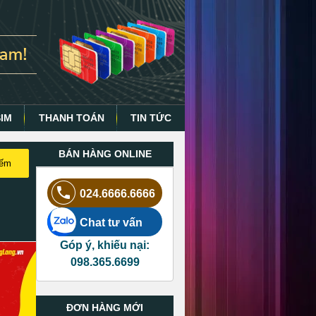
SIM
THANH TOÁN
TIN TỨC
BÁN HÀNG ONLINE
iếm
024.6666.6666
Chat tư vấn
Góp ý, khiếu nại:
098.365.6699
ĐƠN HÀNG MỚI