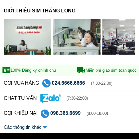
GIỚI THIỆU SIM THĂNG LONG
100% Đăng ký
chính chủ
Miễn phí giao sim
toàn quốc
GỌI MUA HÀNG
024.6666.6666
(7:30-22:00)
CHAT TƯ VẤN
(7:30-22:00)
GỌI KHIẾU NẠI
098.365.6699
(8:00-18:00)
Các thông tin khác