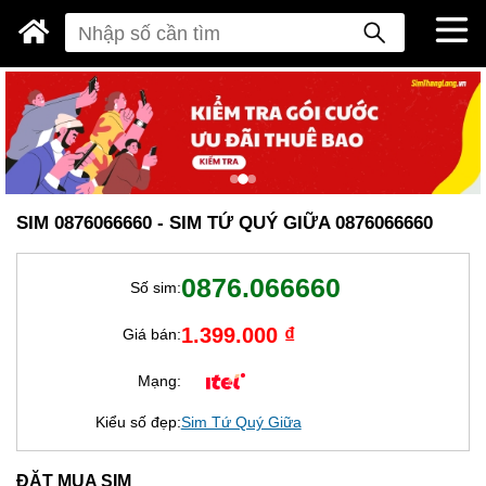
SIM 0876066660 - SIM TỨ QUÝ GIỮA 0876066660
0876.066660
Số sim:
1.399.000 ₫
Giá bán:
Mạng:
Kiểu số đẹp:
Sim Tứ Quý Giữa
ĐẶT MUA SIM