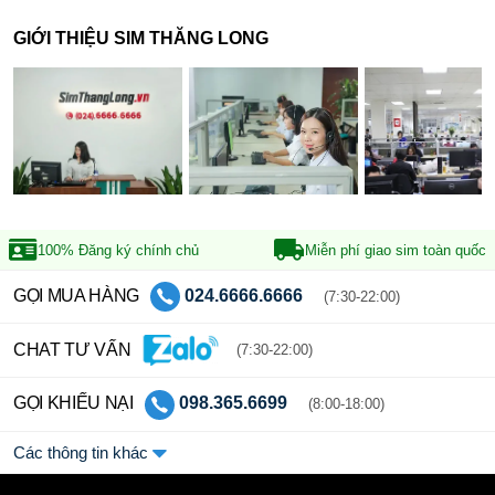
GIỚI THIỆU SIM THĂNG LONG
100% Đăng ký
chính chủ
Miễn phí giao sim
toàn quốc
GỌI MUA HÀNG
024.6666.6666
(7:30-22:00)
CHAT TƯ VẤN
(7:30-22:00)
GỌI KHIẾU NẠI
098.365.6699
(8:00-18:00)
Các thông tin khác