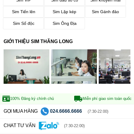
Sim Tiến lên
Sim Lặp kép
Sim Gánh đảo
Sim Số độc
Sim Ông Địa
GIỚI THIỆU SIM THĂNG LONG
100% Đăng ký
chính chủ
Miễn phí giao sim
toàn quốc
GỌI MUA HÀNG
024.6666.6666
(7:30-22:00)
CHAT TƯ VẤN
(7:30-22:00)