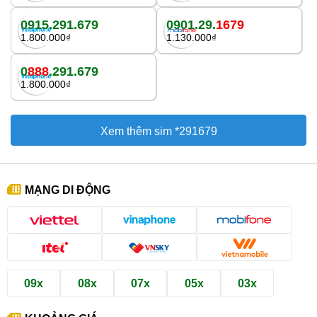
0915.291.679
0901.29.
1679
1.800.000₫
1.130.000₫
0
888
.291.679
1.800.000₫
Xem thêm sim *291679
MẠNG DI ĐỘNG
09x
08x
07x
05x
03x