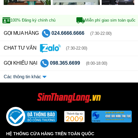
100% Đăng ký
chính chủ
Miễn phí giao sim
toàn quốc
GỌI MUA HÀNG
024.6666.6666
(7:30-22:00)
CHAT TƯ VẤN
(7:30-22:00)
GỌI KHIẾU NẠI
098.365.6699
(8:00-18:00)
Các thông tin khác
HỆ THỐNG CỬA HÀNG TRÊN TOÀN QUỐC