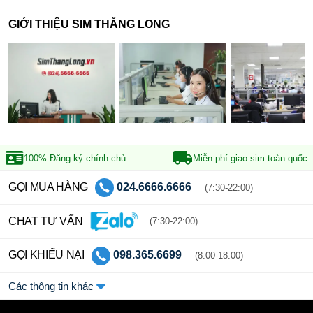
GIỚI THIỆU SIM THĂNG LONG
100% Đăng ký
chính chủ
Miễn phí giao sim
toàn quốc
GỌI MUA HÀNG
024.6666.6666
(7:30-22:00)
CHAT TƯ VẤN
(7:30-22:00)
GỌI KHIẾU NẠI
098.365.6699
(8:00-18:00)
Các thông tin khác