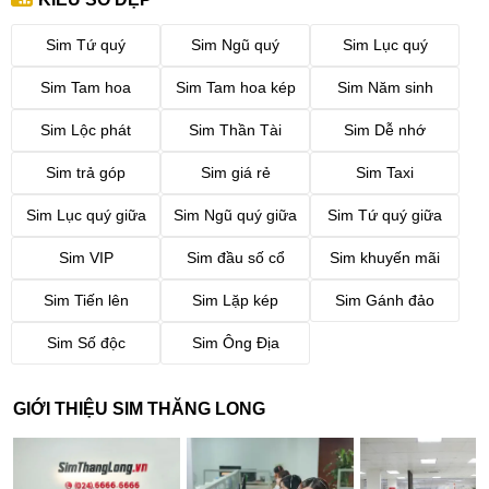
Sim Tứ quý
Sim Ngũ quý
Sim Lục quý
Sim Tam hoa
Sim Tam hoa kép
Sim Năm sinh
Sim Lộc phát
Sim Thần Tài
Sim Dễ nhớ
Sim trả góp
Sim giá rẻ
Sim Taxi
Sim Lục quý giữa
Sim Ngũ quý giữa
Sim Tứ quý giữa
Sim VIP
Sim đầu số cổ
Sim khuyến mãi
Sim Tiến lên
Sim Lặp kép
Sim Gánh đảo
Sim Số độc
Sim Ông Địa
GIỚI THIỆU SIM THĂNG LONG