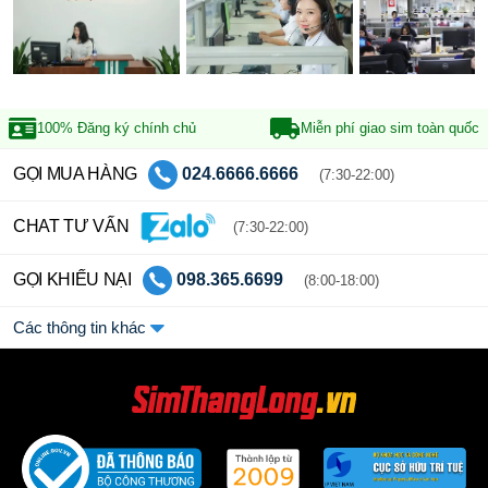
100% Đăng ký
chính chủ
Miễn phí giao sim
toàn quốc
GỌI MUA HÀNG
024.6666.6666
(7:30-22:00)
CHAT TƯ VẤN
(7:30-22:00)
GỌI KHIẾU NẠI
098.365.6699
(8:00-18:00)
Các thông tin khác