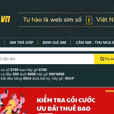
Y
SIM TRẢ GÓP
ĐỊNH GIÁ SIM
CẦM SIM - THU MUA 
Tìm k
 có số
6789
bạn hãy gõ
6789
 có đầu
090
đuôi
8888
hãy gõ
090*8888
 bắt đầu bằng
0914
đuôi bất kỳ, hãy gõ:
0914*