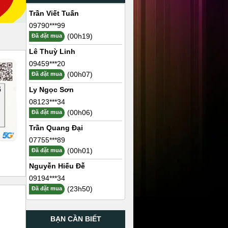
Trần Viết Tuấn
09790***99
(00h19)
Đã đặt mua
Lê Thuỳ Linh
09459***20
(00h07)
Đã đặt mua
Ly Ngọc Sơn
08123***34
(00h06)
Đã đặt mua
Trần Quang Đại
07755***89
(00h01)
Đã đặt mua
Nguyễn Hiếu Đễ
09194***34
(23h50)
Đã đặt mua
BẠN CẦN BIẾT