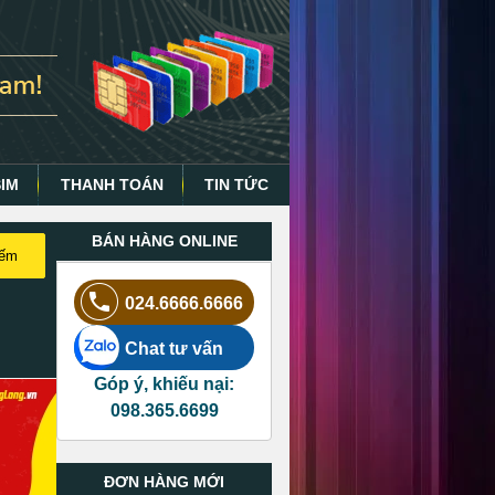
SIM
THANH TOÁN
TIN TỨC
BÁN HÀNG ONLINE
iếm
024.6666.6666
Chat tư vấn
Góp ý, khiếu nại:
098.365.6699
ĐƠN HÀNG MỚI