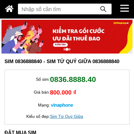
SIM 0836888840 - SIM TỨ QUÝ GIỮA 0836888840
0836.8888.40
Số sim:
800.000 ₫
Giá bán:
Mạng:
Kiểu số đẹp:
Sim Tứ Quý Giữa
ĐẶT MUA SIM