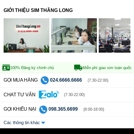
GIỚI THIỆU SIM THĂNG LONG
100% Đăng ký
chính chủ
Miễn phí giao sim
toàn quốc
GỌI MUA HÀNG
024.6666.6666
(7:30-22:00)
CHAT TƯ VẤN
(7:30-22:00)
GỌI KHIẾU NẠI
098.365.6699
(8:00-18:00)
Các thông tin khác