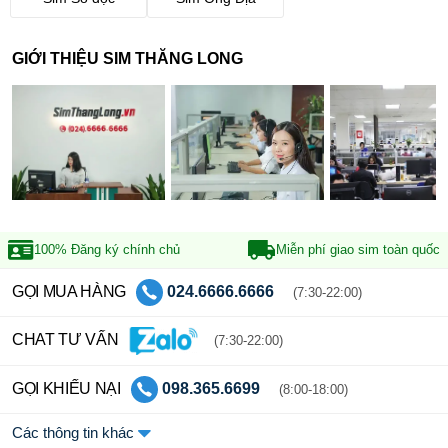
GIỚI THIỆU SIM THĂNG LONG
100% Đăng ký
chính chủ
Miễn phí giao sim
toàn quốc
GỌI MUA HÀNG
024.6666.6666
(7:30-22:00)
CHAT TƯ VẤN
(7:30-22:00)
GỌI KHIẾU NẠI
098.365.6699
(8:00-18:00)
Các thông tin khác