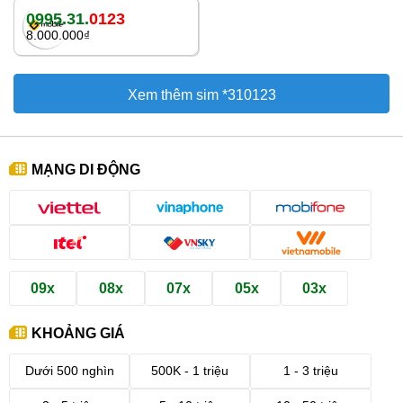
0995.31.
0123
8.000.000₫
Xem thêm sim *310123
MẠNG DI ĐỘNG
09x
08x
07x
05x
03x
KHOẢNG GIÁ
Dưới 500 nghìn
500K - 1 triệu
1 - 3 triệu