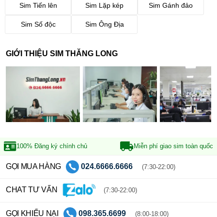
Sim Tiến lên
Sim Lặp kép
Sim Gánh đảo
Sim Số độc
Sim Ông Địa
GIỚI THIỆU SIM THĂNG LONG
100% Đăng ký
chính chủ
Miễn phí giao sim
toàn quốc
GỌI MUA HÀNG
024.6666.6666
(7:30-22:00)
CHAT TƯ VẤN
(7:30-22:00)
GỌI KHIẾU NẠI
098.365.6699
(8:00-18:00)