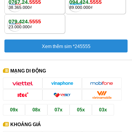
0767.24.
5555
094.424.
5555
38.365.000₫
89.000.000₫
079.424.
5555
23.000.000₫
Xem thêm sim *245555
MẠNG DI ĐỘNG
09x
08x
07x
05x
03x
KHOẢNG GIÁ