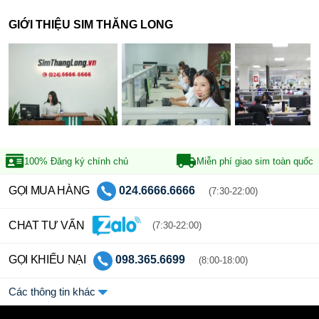
GIỚI THIỆU SIM THĂNG LONG
100% Đăng ký
chính chủ
Miễn phí giao sim
toàn quốc
GỌI MUA HÀNG
024.6666.6666
(7:30-22:00)
CHAT TƯ VẤN
(7:30-22:00)
GỌI KHIẾU NẠI
098.365.6699
(8:00-18:00)
Các thông tin khác