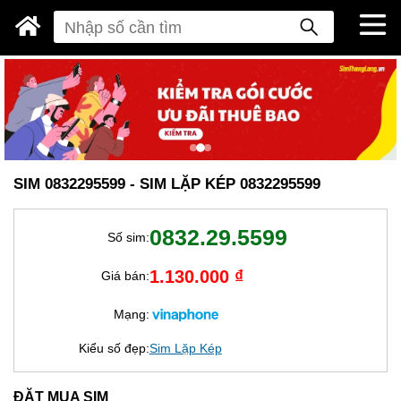
SIM 0832295599 - SIM LẶP KÉP 0832295599
0832.29.5599
Số sim:
1.130.000 ₫
Giá bán:
Mạng:
Kiểu số đẹp:
Sim Lặp Kép
ĐẶT MUA SIM