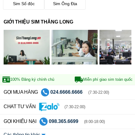
Sim Số độc
Sim Ông Địa
GIỚI THIỆU SIM THĂNG LONG
100% Đăng ký
chính chủ
Miễn phí giao sim
toàn quốc
GỌI MUA HÀNG
024.6666.6666
(7:30-22:00)
CHAT TƯ VẤN
(7:30-22:00)
GỌI KHIẾU NẠI
098.365.6699
(8:00-18:00)
Các thông tin khác