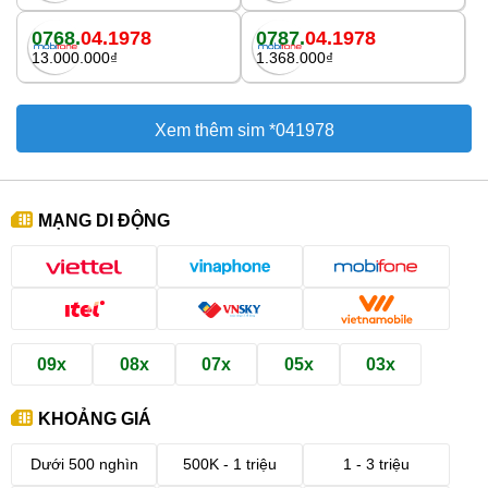
0768.
04.1978
0787.
04.1978
13.000.000₫
1.368.000₫
Xem thêm sim *041978
MẠNG DI ĐỘNG
09x
08x
07x
05x
03x
KHOẢNG GIÁ
Dưới 500 nghìn
500K - 1 triệu
1 - 3 triệu