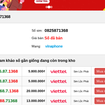
71368
0825871368
Số sim:
Số đã bán
Giá bán:
Mạng:
ham khảo số gần giống đang còn trong kho
6.87.
1368
5.800.000₫
Mua 
Sim Lộc Phát
8.87.
1368
5.000.000₫
Mua 
Sim Lộc Phát
68.7.
1368
20.000.000₫
Mua 
Sim Lộc Phát
88
.71368
13.000.000₫
Mua 
Sim Lộc Phát