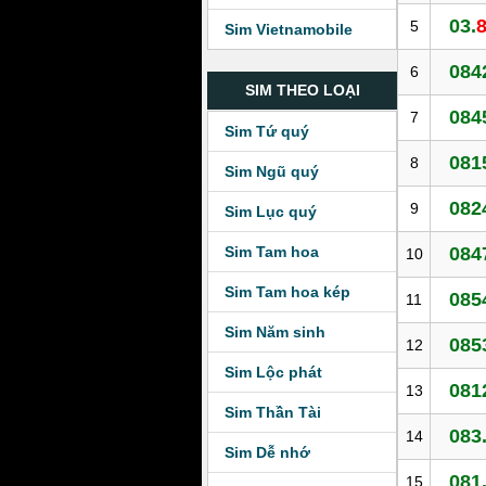
03.
5
Sim Vietnamobile
084
6
SIM THEO LOẠI
084
7
Sim Tứ quý
081
8
Sim Ngũ quý
082
9
Sim Lục quý
Sim Tam hoa
084
10
Sim Tam hoa kép
085
11
Sim Năm sinh
085
12
Sim Lộc phát
081
13
Sim Thần Tài
083
14
Sim Dễ nhớ
081
15