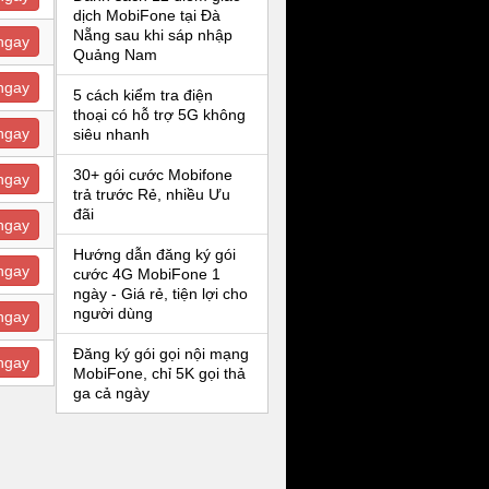
dịch MobiFone tại Đà
Nẵng sau khi sáp nhập
ngay
Quảng Nam
ngay
5 cách kiểm tra điện
thoại có hỗ trợ 5G không
ngay
siêu nhanh
30+ gói cước Mobifone
ngay
trả trước Rẻ, nhiều Ưu
đãi
ngay
Hướng dẫn đăng ký gói
ngay
cước 4G MobiFone 1
ngày - Giá rẻ, tiện lợi cho
người dùng
ngay
Đăng ký gói gọi nội mạng
ngay
MobiFone, chỉ 5K gọi thả
ga cả ngày