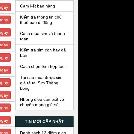
Cam kết bán hàng
ngay
Kiểm tra thông tin chủ
ngay
thuê bao di động
ngay
Cách mua sim và thanh
toán
ngay
Kiểm tra sim còn hay đã
bán
ngay
Cách chọn Sim hợp tuổi
ngay
Tại sao mua được sim
ngay
giá rẻ tại Sim Thăng
Long
ngay
Những điều cần biết về
chuyển mạng giữ số
ngay
ngay
TIN MỚI CẬP NHẬT
Danh sách 12 điểm giao
ngay