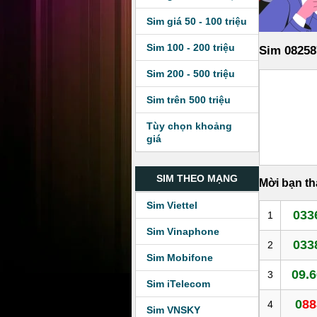
Sim giá 50 - 100 triệu
Sim 100 - 200 triệu
Sim 08258
Sim 200 - 500 triệu
Sim trên 500 triệu
Tùy chọn khoảng
giá
SIM THEO MẠNG
Mời bạn t
Sim Viettel
033
1
Sim Vinaphone
033
2
Sim Mobifone
09.6
3
Sim iTelecom
0
88
4
Sim VNSKY