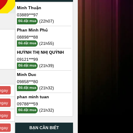
Minh Thuận
03889***97
(22h07)
Đã đặt mua
Phan Minh Phú
08898***88
(21h55)
Đã đặt mua
HUỲNH THỊ NHỊ QUỲNH
09121***99
(21h39)
Đã đặt mua
Minh Duc
09858***80
(21h32)
Đã đặt mua
ngay
phan minh tuan
ngay
09788***59
(21h32)
Đã đặt mua
ngay
BẠN CẦN BIẾT
ngay