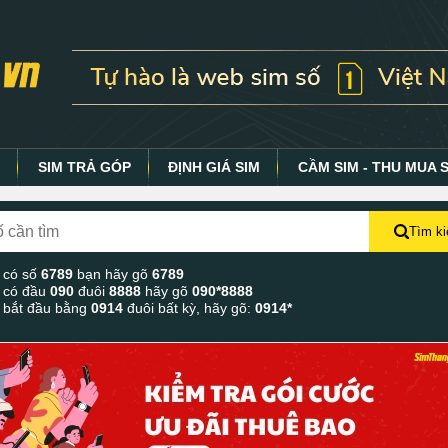
Y
SIM TRẢ GÓP
ĐỊNH GIÁ SIM
CẦM SIM - THU MUA 
Tìm k
 có số
6789
bạn hãy gõ
6789
 có đầu
090
đuôi
8888
hãy gõ
090*8888
 bắt đầu bằng
0914
đuôi bất kỳ, hãy gõ:
0914*