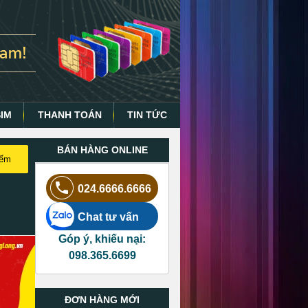
SIM
THANH TOÁN
TIN TỨC
BÁN HÀNG ONLINE
iếm
024.6666.6666
Chat tư vấn
Góp ý, khiếu nại:
098.365.6699
ĐƠN HÀNG MỚI